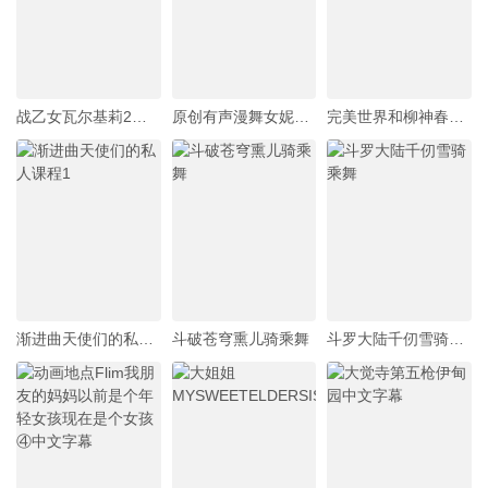
战乙女瓦尔基莉2第1话
原创有声漫舞女妮露勾引旅行者
完美世界和柳神春宵一刻
渐进曲天使们的私人课程1
斗破苍穹熏儿骑乘舞
斗罗大陆千仞雪骑乘舞