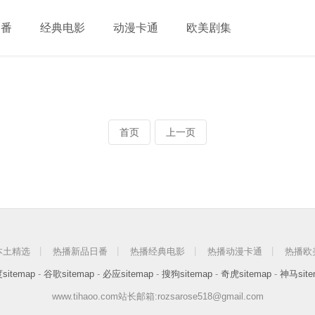
日番
经典电影
动漫卡通
欧美剧集
首页
上一页
本土精选
热播新品日番
热播经典电影
热播动漫卡通
热播欧
sitemap
-
谷歌sitemap
-
必应sitemap
-
搜狗sitemap
-
奇虎sitemap
-
神马site
www.tihaoo.com站长邮箱:rozsarose518@gmail.com