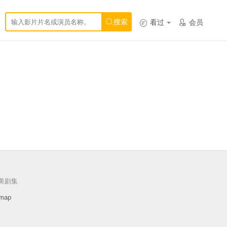

搜索

看过

会员
美剧集
map