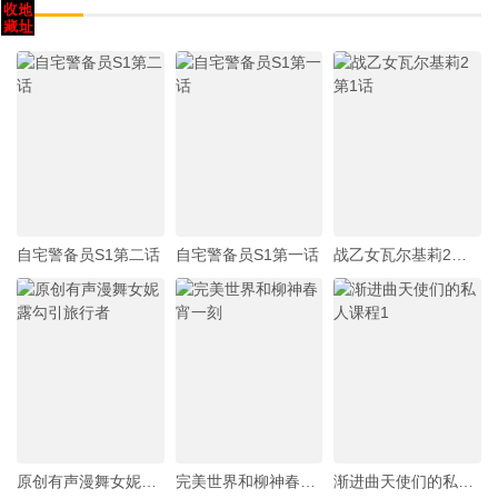
自宅警备员S1第二话
自宅警备员S1第一话
战乙女瓦尔基莉2第1话
原创有声漫舞女妮露勾引旅行者
完美世界和柳神春宵一刻
渐进曲天使们的私人课程1