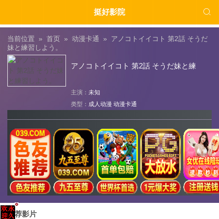

挺好影院
当前位置 »
首页
»
动漫卡通
»
アノコトイイコト 第2話 そうだ
妹と練習しよう。
アノコトイイコト 第2話 そうだ妹と練
習しよう。
主演：
未知
类型：
成人动漫
动漫卡通
推荐影片