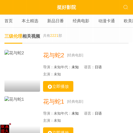

挺好影院
首页
本土精选
新品日番
经典电影
动漫卡通
欧美
三级伦理
相关视频
共有
2221
部
花与蛇2
[经典电影]
导演：
未知
年代：
未知
语言：
日语
主演：
未知

立即播放
花与蛇1
[经典电影]
导演：
未知
年代：
未知
语言：
日语
主演：
未知

立即播放